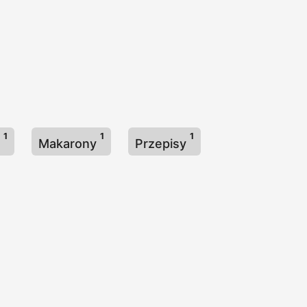
1
1
1
e
Makarony
Przepisy